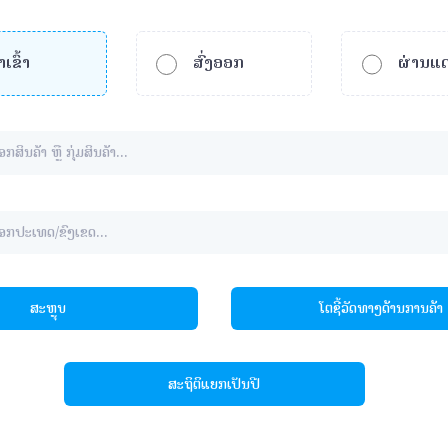
າເຂົ້າ
ສົ່ງອອກ
ຜ່ານແ
ສະຫຼຸບ
ໂຕຊີ້ວັດທາງດ້ານການຄ້າ
ສະຖິຕິແຍກເປັນປີ