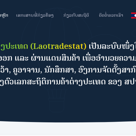
າຫຼັກ
ເອກະສານທີ່ກ່ຽວຂ້ອງ
ກ່ຽວກັບສະຖິຕິ
ຕິດຕໍ່ພວກເຮົາ
່າງປະເທດ (Laotradestat)
ເປັນລະບົບໜຶ
ົ່ງອອກ ແລະ ຜ່ານແດນສິນຄ້າ ເພື່ອອຳນວຍຄວາ
້າ, ຄູອາຈານ, ນັກສຶກສາ, ອົງການຈັດຕັ້ງສາ
ເຖິງຕົວເລກສະຖິຕິການຄ້າຕ່າງປະເທດ ຂອງ ສ