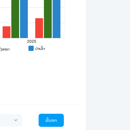
ຄົ້ນຫາ