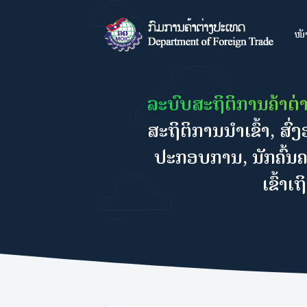
ໜ້
ລະບົບສະຖິຕິການຄ້າຕ
ສະຖິຕິການນຳເຂົ້າ, ສ
ປະກອບການ, ນັກຄົ້ນຄວ
ເຂົ້າ