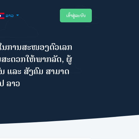
ລາວ
ເຂົ້າສູ່ລະບົບ
່ງໃນການສະໜອງຕົວເລກ
ມສະດວກໃຫ້ພາກລັດ, ຜູ້
ກົນ ແລະ ສັງຄົມ ສາມາດ
ປປ ລາວ