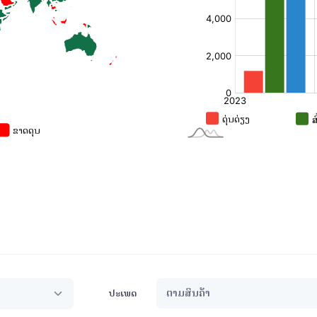
ຕາມສິນຄ້າ
ປະເພດ