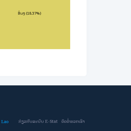
ກ່ຽວກັບລະບົບ E-Stat
ຕິດຕໍ່ພວກເຮົາ
 Lao