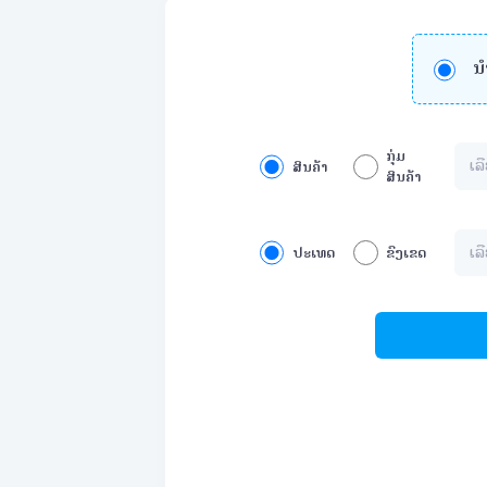
ນໍ
ກຸ່ມ
ສິນຄ້າ
ສິນຄ້າ
ປະເທດ
ຂົງເຂດ