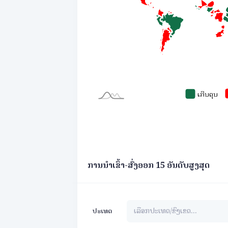
ການນໍາເຂົ້າ-ສົ່ງອອກ 15 ອັນດັບສູງສຸດ
ປະເທດ